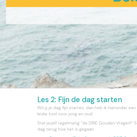
Les 2: Fijn de dag starten
Wil jij je dag fijn starten, dan heb ik hieronder e
leuke tool voor jong en oud:
Stel jezelf regelmatig “de DRIE Gouden Vragen!” S
dag terug hoe het is gegaan.