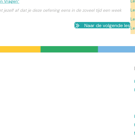
L
n Vragen”
Le
t jezelf af dat je deze oefening eens in de zoveel tijd een week
Le
Naar de volgende les
Le