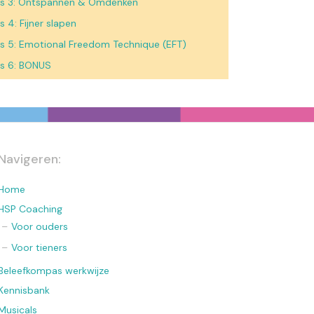
es 3: Ontspannen & Omdenken
s 4: Fijner slapen
s 5: Emotional Freedom Technique (EFT)
s 6: BONUS
Navigeren:
Home
HSP Coaching
Voor ouders
Voor tieners
Beleefkompas werkwijze
Kennisbank
Musicals