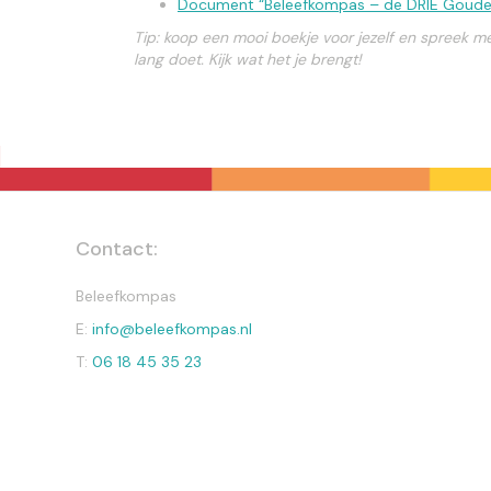
Document “Beleefkompas – de DRIE Goude
Tip: koop een mooi boekje voor jezelf en spreek me
lang doet. Kijk wat het je brengt!
Contact:
Beleefkompas
E:
info@beleefkompas.nl
T:
06 18 45 35 23