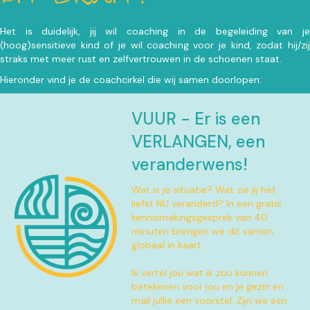
Het is duidelijk, jij wil coaching in de begeleiding van je
(hoog)sensitieve kind of je wil coaching voor je kind, zodat hij/zij
straks met meer rust en zelfvertrouwen in de schoenen staat.
Hieronder vind je de coachcirkel die wij samen doorlopen:
VUUR - Er is een
VERLANGEN, een
veranderwens!
Wat is je situatie? Wat zie jij het
liefst NU veranderd? In een gratis
kennismakingsgesprek van 40
minuten brengen we dit samen
globaal in kaart.
Ik vertel jou wat ik zou kunnen
betekenen voor jou en je gezin en
mail jullie een voorstel. Zijn we een