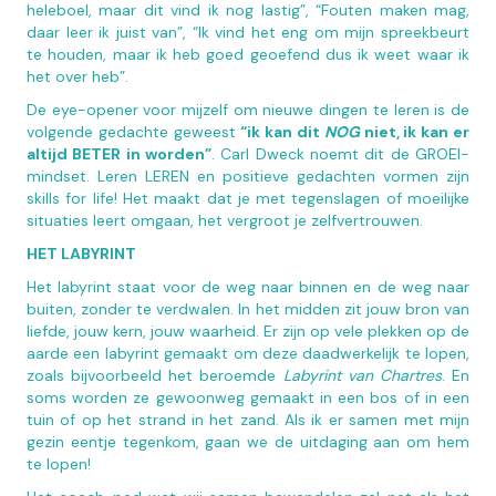
heleboel, maar dit vind ik nog lastig”, “Fouten maken mag,
daar leer ik juist van”, “Ik vind het eng om mijn spreekbeurt
te houden, maar ik heb goed geoefend dus ik weet waar ik
het over heb”.
De eye-opener voor mijzelf om nieuwe dingen te leren is de
volgende gedachte geweest
“ik kan dit
NOG
niet, ik kan er
altijd BETER in worden”
. Carl Dweck noemt dit de GROEI-
mindset. Leren LEREN en positieve gedachten vormen zijn
skills for life! Het maakt dat je met tegenslagen of moeilijke
situaties leert omgaan, het vergroot je zelfvertrouwen.
HET LABYRINT
Het labyrint staat voor de weg naar binnen en de weg naar
buiten, zonder te verdwalen. In het midden zit jouw bron van
liefde, jouw kern, jouw waarheid. Er zijn op vele plekken op de
aarde een labyrint gemaakt om deze daadwerkelijk te lopen,
zoals bijvoorbeeld het beroemde
Labyrint van Chartres
. En
soms worden ze gewoonweg gemaakt in een bos of in een
tuin of op het strand in het zand. Als ik er samen met mijn
gezin eentje tegenkom, gaan we de uitdaging aan om hem
te lopen!