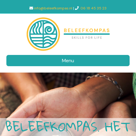
info@beleefkompas.nl
|
06 18 45 35 23
Menu
BELEEFKOMPAS. HET