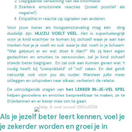
Diepgaande verwerking van die informatie
Sterkere emotionele reacties (zowel positief als
negatief)
Empathie in reactie op signalen van anderen
Voor jouw tiener als hoogsensitieveling mag één ding
duidelijk zijn:
HIJ/
ZIJ VOELT VEEL.
Het is superbelangrijk
voor je kind erachter te komen bij zichzelf waar je aan kan
merken
hoe
je je voelt en ook
waar
je dat voelt in je lichaam.
"Wat gebeurt er en wat doet ik dan?" Als zij leert eigen
gedachten en emoties te verwoorden, zal je kind zichzelf
steeds beter begrijpen. En zal ook aan kunnen geven wat 't
nodig heeft bij "overprikkeld" of "vol" raken. En dat geldt
natuurlijk ook voor jou als ouder. Wanneer jullie meer
uitleggen en uitspreken naar elkaar, verbetert de relatie.
De uitnodigende vragen van
het LEKKER IN-JE-VEL SPEL
helpen gevoelens en emoties bespreekbaar te maken, ze te
(h)erkennen en er beter mee om te gaan.
Als je jezelf beter leert kennen, voel je
je zekerder worden en groei je in