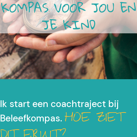
KOMPAS VOOR JOU EN
JE KIND
Ik start een coachtraject bij
HOE ZIET
Beleefkompas.
DIT ERUIT?