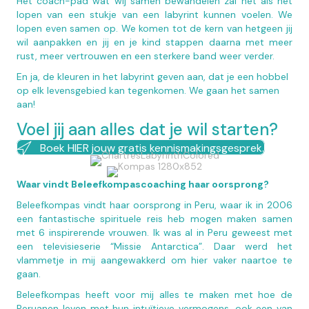
Het coach-pad wat wij samen bewandelen zal net als het
lopen van een stukje van een labyrint kunnen voelen. We
lopen even samen op. We komen tot de kern van hetgeen jij
wil aanpakken en jij en je kind stappen daarna met meer
rust, meer vertrouwen en een sterkere band weer verder.
En ja, de kleuren in het labyrint geven aan, dat je een hobbel
op elk levensgebied kan tegenkomen. We gaan het samen
aan!
Voel jij aan alles dat je wil starten?
Boek HIER jouw gratis kennismakingsgesprek.
Waar vindt Beleefkompascoaching haar oorsprong?
Beleefkompas vindt haar oorsprong in Peru, waar ik in 2006
een fantastische spirituele reis heb mogen maken samen
met 6 inspirerende vrouwen. Ik was al in Peru geweest met
een televisieserie “Missie Antarctica”. Daar werd het
vlammetje in mij aangewakkerd om hier vaker naartoe te
gaan.
Beleefkompas heeft voor mij alles te maken met hoe de
Peruanen leven met hun intuïtieve vermogens, ook een van