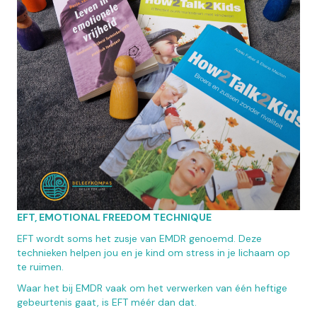
EFT, EMOTIONAL FREEDOM TECHNIQUE
EFT wordt soms het zusje van EMDR genoemd. Deze
technieken helpen jou en je kind om stress in je lichaam op
te ruimen.
Waar het bij EMDR vaak om het verwerken van één heftige
gebeurtenis gaat, is EFT méér dan dat.