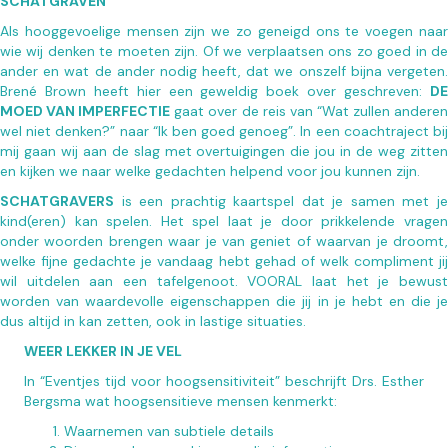
SCHATGRAVEN
Als hooggevoelige mensen zijn we zo geneigd ons te voegen naar
wie wij denken te moeten zijn. Of we verplaatsen ons zo goed in de
ander en wat de ander nodig heeft, dat we onszelf bijna vergeten.
Brené Brown heeft hier een geweldig boek over geschreven:
DE
MOED VAN IMPERFECTIE
gaat over de reis van “Wat zullen andere
wel niet denken?” naar “Ik ben goed genoeg”. In een coachtraject bij
mij gaan wij aan de slag met overtuigingen die jou in de weg zitten
en kijken we naar welke gedachten helpend voor jou kunnen zijn.
SCHATGRAVERS
is een prachtig kaartspel dat je samen met je
kind(eren) kan spelen. Het spel laat je door prikkelende vragen
onder woorden brengen waar je van geniet of waarvan je droomt,
welke fijne gedachte je vandaag hebt gehad of welk compliment jij
wil uitdelen aan een tafelgenoot. VOORAL laat het je bewust
worden van waardevolle eigenschappen die jij in je hebt en die je
dus altijd in kan zetten, ook in lastige situaties.
WEER LEKKER IN JE VEL
In “Eventjes tijd voor hoogsensitiviteit” beschrijft Drs. Esther
Bergsma wat hoogsensitieve mensen kenmerkt:
Waarnemen van subtiele details