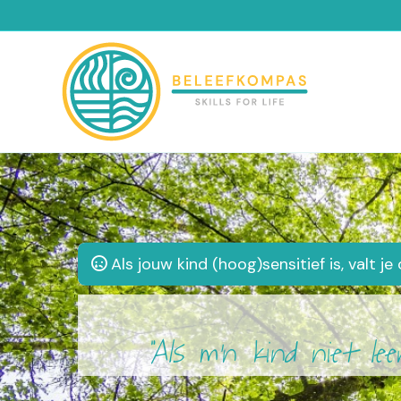
Als jouw kind (hoog)sensitief is, valt je 
“Als m'n kind niet l