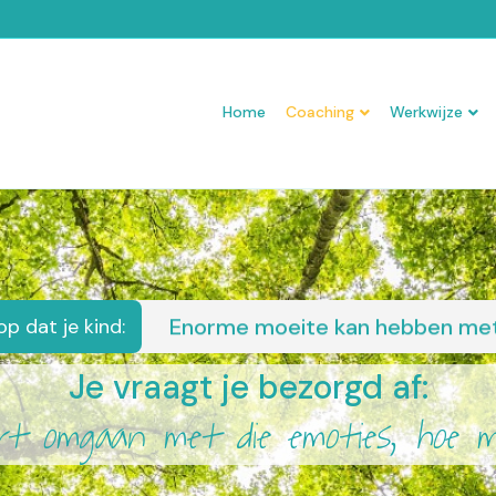
Home
Coaching
Werkwijze
Enorme moeite kan hebben met 
De pijn van een ander kan ervaren
op dat je kind:
Je vraagt je bezorgd af:
eert omgaan met die emoties, hoe 