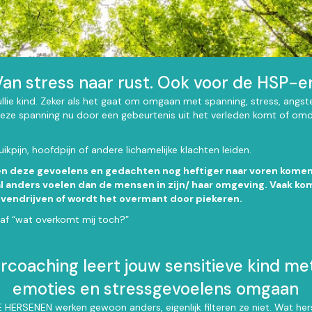
Van stress naar rust. Ook voor de HSP-er
jullie kind. Zeker als het gaat om omgaan met spanning, stress, angst
eze spanning nu door een gebeurtenis uit het verleden komt of omda
buikpijn, hoofdpijn of andere lichamelijke klachten leiden.
en deze gevoelens en gedachten nog heftiger naar voren komen
al anders voelen dan de mensen in zijn/ haar omgeving. Vaak ko
vendrijven of wordt het overmant door piekeren.
 af “wat overkomt mij toch?”
coaching leert jouw sensitieve kind met
emoties en stressgevoelens omgaan
ERSENEN werken gewoon anders, eigenlijk filteren ze niet. Wat he