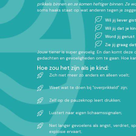
prikkels binnen en ze komen heftiger binnen.
Ze wo
soms haaks staat op wat anderen tegen je zeggen
Wil jij liever 
Wil jij dat je 
Word jij gerust
Zie jij graag d
Jouw tiener is super gevoelig. En dan komt deze 
gedachten en gevoeligheden om te gaan. Hoe kan je
Hoe zou het zijn als je kind:
Zich niet meer zo anders en alleen voelt;
Weet wat te doen bij "overprikkeld" zijn;
Zelf op de pauzeknop leert drukken;
Luistert naar eigen lichaamssignalen;
Niet langer gevoelens als angst, verdriet, 
explosie ervaart;