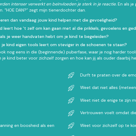
rden intenser verwerkt en beïnvloeden je sterk in je reactie.
En als je
. “HOE DAN?” zegt mijn tienerdochter dan.
gisteren dan vandaag jouw kind helpen met die gevoeligheid?
kind leert hoe 't zelf om kan gaan met al die prikkels, gevoelens en g
 als je weer handvaten hebt om je kind te begeleiden?
at je kind eigen tools leert om steviger in de schoenen te staan?
ook nog eens in die (beginnende) puberfase, waar je nog harder too
 kind beter voor zichzelf zorgen en hoe kan jij als ouder daarbij h
Durft te praten over de emo
Weet dat niet alles (meteen)
Weet niet de enige te zijn 
Vertrouwen voelt omdat di
spanning en boosheid als een
Weet voor zichzelf op te k