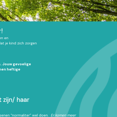
!
en en
t je kind zich zorgen
. Jouw gevoelige
men heftige
 zijn/ haar
rsenen “normaliter” wel doen.
Er komen meer