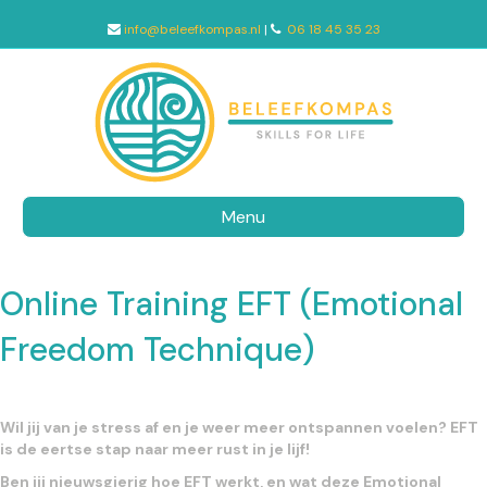
info@beleefkompas.nl
|
06 18 45 35 23
Menu
Online Training EFT (Emotional
Freedom Technique)
Wil jij van je stress af en je weer meer ontspannen voelen? EFT
is de eertse stap naar meer rust in je lijf!
Ben jij nieuwsgierig hoe EFT werkt, en wat deze Emotional