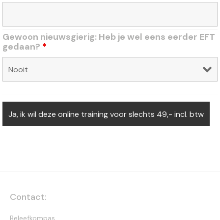
Gewoon nieuwsgierig: Heb je wel eens eerder EFT
gedaan?
*
Contact:
Beleefkompas