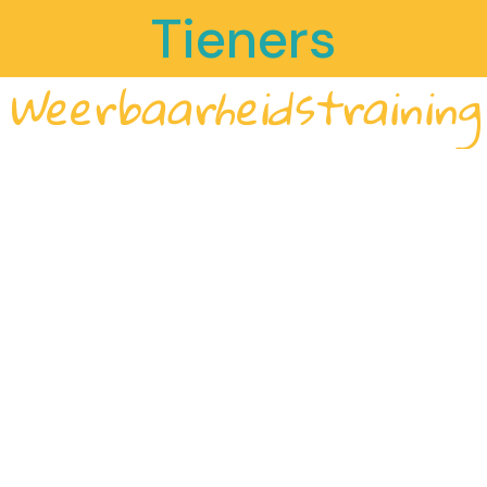
Tieners
Weerbaarheidstraining
Wil jij gelijkgestemden ontmoeten? Met wie jij verhalen kan
uitwisselen over wat jij leuk vindt en waar jij mee zit? Wil je samen
leuke en handige nieuwe tools leren om met spanning en
(school)stress om te kunnen gaan? Wil jij je gewoonweg fijn voelen,
ook
op school?